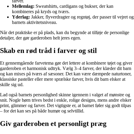
farver.
Mellemlag:
Sweatshirts, cardigans og bukser, der kan
kombineres på kryds og tværs.
Yderlag:
Jakker, flyverdragter og regntøj, der passer til vejret og
barnets aktivitetsniveau.
Når det praktiske er på plads, kan du begynde at tilføje de personlige
detaljer, der gør garderoben helt jeres egen.
Skab en rød tråd i farver og stil
Et gennemgående farvetema gør det lettere at kombinere tøjet og giver
garderoben et harmonisk udtryk. Vælg 3–4 farver, der klæder dit barn
og kan mixes på tværs af sæsoner. Det kan være dæmpede naturtoner,
klassiske pasteller eller mere sprælske farver, hvis dit barn elsker at
skille sig ud.
Lad også barnets personlighed skinne igennem i valget af mønstre og
snit. Nogle børn trives bedst i enkle, rolige designs, mens andre elsker
print, glimmer og farver. Det vigtigste er, at barnet føler sig godt tilpas
– for det kan ses på både humør og selvtillid.
Giv garderoben et personligt præg