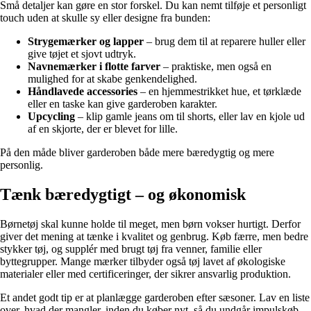
Små detaljer kan gøre en stor forskel. Du kan nemt tilføje et personligt
touch uden at skulle sy eller designe fra bunden:
Strygemærker og lapper
– brug dem til at reparere huller eller
give tøjet et sjovt udtryk.
Navnemærker i flotte farver
– praktiske, men også en
mulighed for at skabe genkendelighed.
Håndlavede accessories
– en hjemmestrikket hue, et tørklæde
eller en taske kan give garderoben karakter.
Upcycling
– klip gamle jeans om til shorts, eller lav en kjole ud
af en skjorte, der er blevet for lille.
På den måde bliver garderoben både mere bæredygtig og mere
personlig.
Tænk bæredygtigt – og økonomisk
Børnetøj skal kunne holde til meget, men børn vokser hurtigt. Derfor
giver det mening at tænke i kvalitet og genbrug. Køb færre, men bedre
stykker tøj, og supplér med brugt tøj fra venner, familie eller
byttegrupper. Mange mærker tilbyder også tøj lavet af økologiske
materialer eller med certificeringer, der sikrer ansvarlig produktion.
Et andet godt tip er at planlægge garderoben efter sæsoner. Lav en liste
over, hvad der mangler, inden du køber nyt, så du undgår impulskøb.