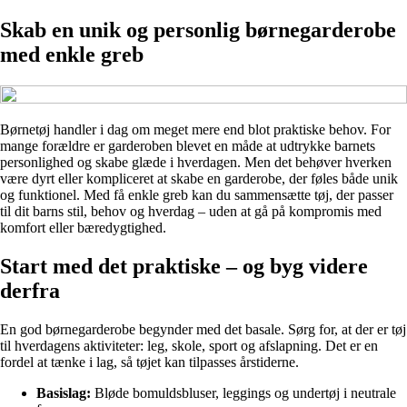
Skab en unik og personlig børnegarderobe
med enkle greb
Børnetøj handler i dag om meget mere end blot praktiske behov. For
mange forældre er garderoben blevet en måde at udtrykke barnets
personlighed og skabe glæde i hverdagen. Men det behøver hverken
være dyrt eller kompliceret at skabe en garderobe, der føles både unik
og funktionel. Med få enkle greb kan du sammensætte tøj, der passer
til dit barns stil, behov og hverdag – uden at gå på kompromis med
komfort eller bæredygtighed.
Start med det praktiske – og byg videre
derfra
En god børnegarderobe begynder med det basale. Sørg for, at der er tøj
til hverdagens aktiviteter: leg, skole, sport og afslapning. Det er en
fordel at tænke i lag, så tøjet kan tilpasses årstiderne.
Basislag:
Bløde bomuldsbluser, leggings og undertøj i neutrale