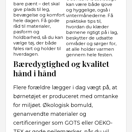
bare pænt – det skal
kan være både sjove
give plads til leg,
og hyggelige, også i
bevægelse og komfort
vintermånederne. Få
hele dagen. Få gode
praktiske tips til,
råd til materialer,
hvordan du klæder
pasform og
børnene rigtigt på i lag,
holdbarhed, så du kan
beskytter de udsatte
vælge tøj, der både
områder og sørger for,
føles rart og holder til
at alle holder varmen
hverdagen.
gennem hele festen.
Bæredygtighed og kvalitet
hånd i hånd
Flere forældre lægger i dag vægt på, at
børnetøjet er produceret med omtanke
for miljøet. Økologisk bomuld,
genanvendte materialer og
certificeringer som GOTS eller OEKO-
TEX er gode pejlemærker, når du vil