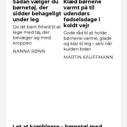
Sådan vælger du
Klæd børnene
børnetøj, der
varmt på til
sidder behageligt
udendørs
under leg
fødselsdage i
koldt vejr
Giv dit barn frihed til at
lege med tøj, der
Gode råd til at holde
bevæger sig med
børnene varme, glade
kroppen
og klar til leg – selv når
kulden bider
NANNA RØNN
MARTIN KAUFFMANN
Let at kombinere – børnetøj med