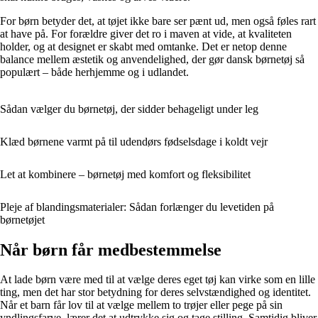
For børn betyder det, at tøjet ikke bare ser pænt ud, men også føles rart
at have på. For forældre giver det ro i maven at vide, at kvaliteten
holder, og at designet er skabt med omtanke. Det er netop denne
balance mellem æstetik og anvendelighed, der gør dansk børnetøj så
populært – både herhjemme og i udlandet.
Sådan vælger du børnetøj, der sidder behageligt under leg
Klæd børnene varmt på til udendørs fødselsdage i koldt vejr
Let at kombinere – børnetøj med komfort og fleksibilitet
Pleje af blandingsmaterialer: Sådan forlænger du levetiden på
børnetøjet
Når børn får medbestemmelse
At lade børn være med til at vælge deres eget tøj kan virke som en lille
ting, men det har stor betydning for deres selvstændighed og identitet.
Når et barn får lov til at vælge mellem to trøjer eller pege på sin
yndlingsfarve, lærer det at udtrykke sig og tage stilling. Samtidig bliver