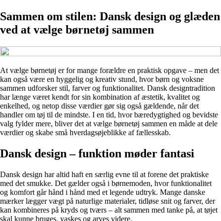
Sammen om stilen: Dansk design og glæden
ved at vælge børnetøj sammen
At vælge børnetøj er for mange forældre en praktisk opgave – men det
kan også være en hyggelig og kreativ stund, hvor børn og voksne
sammen udforsker stil, farver og funktionalitet. Dansk designtradition
har længe været kendt for sin kombination af æstetik, kvalitet og
enkelhed, og netop disse værdier gør sig også gældende, når det
handler om tøj til de mindste. I en tid, hvor bæredygtighed og bevidste
valg fylder mere, bliver det at vælge børnetøj sammen en måde at dele
værdier og skabe små hverdagsøjeblikke af fællesskab.
Dansk design – funktion møder fantasi
Dansk design har altid haft en særlig evne til at forene det praktiske
med det smukke. Det gælder også i børnemoden, hvor funktionalitet
og komfort går hånd i hånd med et legende udtryk. Mange danske
mærker lægger vægt på naturlige materialer, tidløse snit og farver, der
kan kombineres på kryds og tværs – alt sammen med tanke på, at tøjet
skal kunne bruges, vaskes og arves videre.