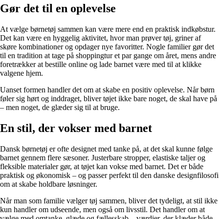
Gør det til en oplevelse
At vælge børnetøj sammen kan være mere end en praktisk indkøbstur.
Det kan være en hyggelig aktivitet, hvor man prøver tøj, griner af
skøre kombinationer og opdager nye favoritter. Nogle familier gør det
til en tradition at tage på shoppingtur et par gange om året, mens andre
foretrækker at bestille online og lade barnet være med til at klikke
valgene hjem.
Uanset formen handler det om at skabe en positiv oplevelse. Når børn
føler sig hørt og inddraget, bliver tøjet ikke bare noget, de skal have på
– men noget, de glæder sig til at bruge.
En stil, der vokser med barnet
Dansk børnetøj er ofte designet med tanke på, at det skal kunne følge
barnet gennem flere sæsoner. Justerbare stropper, elastiske taljer og
fleksible materialer gør, at tøjet kan vokse med barnet. Det er både
praktisk og økonomisk – og passer perfekt til den danske designfilosofi
om at skabe holdbare løsninger.
Når man som familie vælger tøj sammen, bliver det tydeligt, at stil ikke
kun handler om udseende, men også om livsstil. Det handler om at
vælge med omtanke, glæde og fællesskab – værdier, der klæder både