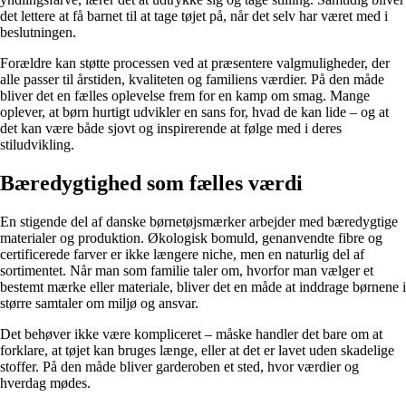
det lettere at få barnet til at tage tøjet på, når det selv har været med i
beslutningen.
Forældre kan støtte processen ved at præsentere valgmuligheder, der
alle passer til årstiden, kvaliteten og familiens værdier. På den måde
bliver det en fælles oplevelse frem for en kamp om smag. Mange
oplever, at børn hurtigt udvikler en sans for, hvad de kan lide – og at
det kan være både sjovt og inspirerende at følge med i deres
stiludvikling.
Bæredygtighed som fælles værdi
En stigende del af danske børnetøjsmærker arbejder med bæredygtige
materialer og produktion. Økologisk bomuld, genanvendte fibre og
certificerede farver er ikke længere niche, men en naturlig del af
sortimentet. Når man som familie taler om, hvorfor man vælger et
bestemt mærke eller materiale, bliver det en måde at inddrage børnene i
større samtaler om miljø og ansvar.
Det behøver ikke være kompliceret – måske handler det bare om at
forklare, at tøjet kan bruges længe, eller at det er lavet uden skadelige
stoffer. På den måde bliver garderoben et sted, hvor værdier og
hverdag mødes.