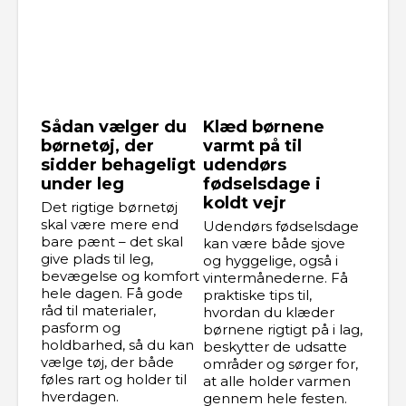
Sådan vælger du
Klæd børnene
børnetøj, der
varmt på til
sidder behageligt
udendørs
under leg
fødselsdage i
koldt vejr
Det rigtige børnetøj
skal være mere end
Udendørs fødselsdage
bare pænt – det skal
kan være både sjove
give plads til leg,
og hyggelige, også i
bevægelse og komfort
vintermånederne. Få
hele dagen. Få gode
praktiske tips til,
råd til materialer,
hvordan du klæder
pasform og
børnene rigtigt på i lag,
holdbarhed, så du kan
beskytter de udsatte
vælge tøj, der både
områder og sørger for,
føles rart og holder til
at alle holder varmen
hverdagen.
gennem hele festen.