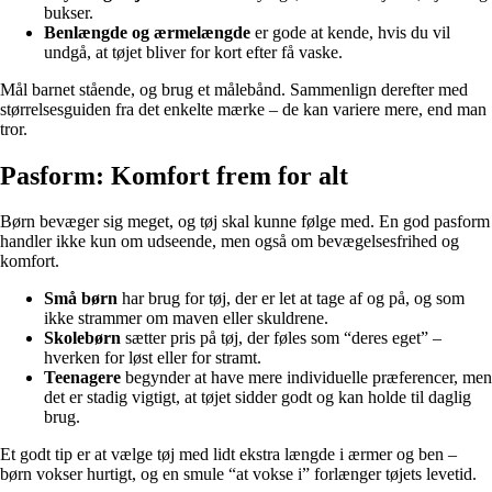
bukser.
Benlængde og ærmelængde
er gode at kende, hvis du vil
undgå, at tøjet bliver for kort efter få vaske.
Mål barnet stående, og brug et målebånd. Sammenlign derefter med
størrelsesguiden fra det enkelte mærke – de kan variere mere, end man
tror.
Pasform: Komfort frem for alt
Børn bevæger sig meget, og tøj skal kunne følge med. En god pasform
handler ikke kun om udseende, men også om bevægelsesfrihed og
komfort.
Små børn
har brug for tøj, der er let at tage af og på, og som
ikke strammer om maven eller skuldrene.
Skolebørn
sætter pris på tøj, der føles som “deres eget” –
hverken for løst eller for stramt.
Teenagere
begynder at have mere individuelle præferencer, men
det er stadig vigtigt, at tøjet sidder godt og kan holde til daglig
brug.
Et godt tip er at vælge tøj med lidt ekstra længde i ærmer og ben –
børn vokser hurtigt, og en smule “at vokse i” forlænger tøjets levetid.