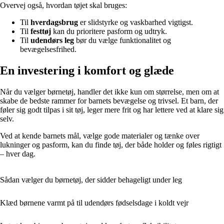
Overvej også, hvordan tøjet skal bruges:
Til
hverdagsbrug
er slidstyrke og vaskbarhed vigtigst.
Til
festtøj
kan du prioritere pasform og udtryk.
Til
udendørs leg
bør du vælge funktionalitet og
bevægelsesfrihed.
En investering i komfort og glæde
Når du vælger børnetøj, handler det ikke kun om størrelse, men om at
skabe de bedste rammer for barnets bevægelse og trivsel. Et barn, der
føler sig godt tilpas i sit tøj, leger mere frit og har lettere ved at klare sig
selv.
Ved at kende barnets mål, vælge gode materialer og tænke over
lukninger og pasform, kan du finde tøj, der både holder og føles rigtigt
– hver dag.
Sådan vælger du børnetøj, der sidder behageligt under leg
Klæd børnene varmt på til udendørs fødselsdage i koldt vejr