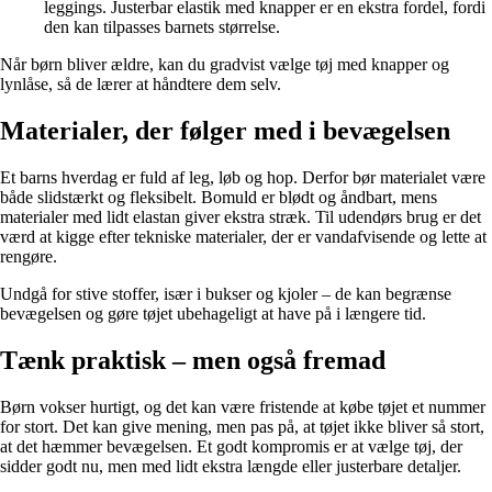
leggings. Justerbar elastik med knapper er en ekstra fordel, fordi
den kan tilpasses barnets størrelse.
Når børn bliver ældre, kan du gradvist vælge tøj med knapper og
lynlåse, så de lærer at håndtere dem selv.
Materialer, der følger med i bevægelsen
Et barns hverdag er fuld af leg, løb og hop. Derfor bør materialet være
både slidstærkt og fleksibelt. Bomuld er blødt og åndbart, mens
materialer med lidt elastan giver ekstra stræk. Til udendørs brug er det
værd at kigge efter tekniske materialer, der er vandafvisende og lette at
rengøre.
Undgå for stive stoffer, især i bukser og kjoler – de kan begrænse
bevægelsen og gøre tøjet ubehageligt at have på i længere tid.
Tænk praktisk – men også fremad
Børn vokser hurtigt, og det kan være fristende at købe tøjet et nummer
for stort. Det kan give mening, men pas på, at tøjet ikke bliver så stort,
at det hæmmer bevægelsen. Et godt kompromis er at vælge tøj, der
sidder godt nu, men med lidt ekstra længde eller justerbare detaljer.