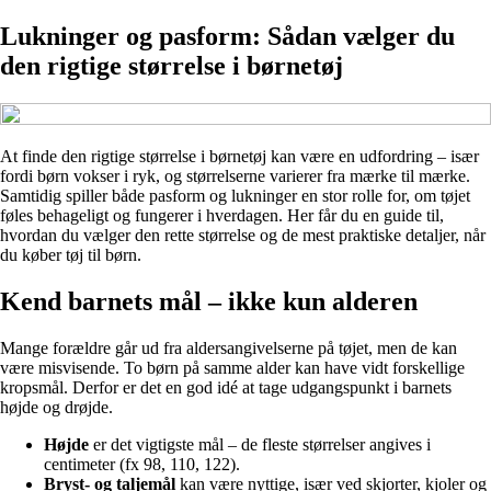
Lukninger og pasform: Sådan vælger du
den rigtige størrelse i børnetøj
At finde den rigtige størrelse i børnetøj kan være en udfordring – især
fordi børn vokser i ryk, og størrelserne varierer fra mærke til mærke.
Samtidig spiller både pasform og lukninger en stor rolle for, om tøjet
føles behageligt og fungerer i hverdagen. Her får du en guide til,
hvordan du vælger den rette størrelse og de mest praktiske detaljer, når
du køber tøj til børn.
Kend barnets mål – ikke kun alderen
Mange forældre går ud fra aldersangivelserne på tøjet, men de kan
være misvisende. To børn på samme alder kan have vidt forskellige
kropsmål. Derfor er det en god idé at tage udgangspunkt i barnets
højde og drøjde.
Højde
er det vigtigste mål – de fleste størrelser angives i
centimeter (fx 98, 110, 122).
Bryst- og taljemål
kan være nyttige, især ved skjorter, kjoler og