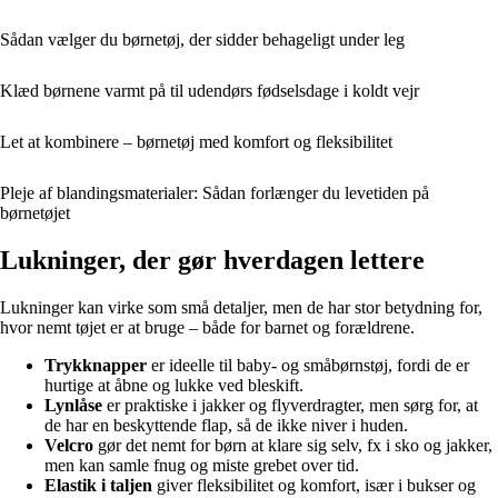
Sådan vælger du børnetøj, der sidder behageligt under leg
Klæd børnene varmt på til udendørs fødselsdage i koldt vejr
Let at kombinere – børnetøj med komfort og fleksibilitet
Pleje af blandingsmaterialer: Sådan forlænger du levetiden på
børnetøjet
Lukninger, der gør hverdagen lettere
Lukninger kan virke som små detaljer, men de har stor betydning for,
hvor nemt tøjet er at bruge – både for barnet og forældrene.
Trykknapper
er ideelle til baby- og småbørnstøj, fordi de er
hurtige at åbne og lukke ved bleskift.
Lynlåse
er praktiske i jakker og flyverdragter, men sørg for, at
de har en beskyttende flap, så de ikke niver i huden.
Velcro
gør det nemt for børn at klare sig selv, fx i sko og jakker,
men kan samle fnug og miste grebet over tid.
Elastik i taljen
giver fleksibilitet og komfort, især i bukser og