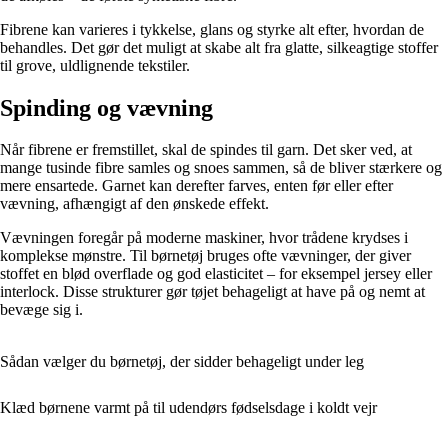
Fibrene kan varieres i tykkelse, glans og styrke alt efter, hvordan de
behandles. Det gør det muligt at skabe alt fra glatte, silkeagtige stoffer
til grove, uldlignende tekstiler.
Spinding og vævning
Når fibrene er fremstillet, skal de spindes til garn. Det sker ved, at
mange tusinde fibre samles og snoes sammen, så de bliver stærkere og
mere ensartede. Garnet kan derefter farves, enten før eller efter
vævning, afhængigt af den ønskede effekt.
Vævningen foregår på moderne maskiner, hvor trådene krydses i
komplekse mønstre. Til børnetøj bruges ofte vævninger, der giver
stoffet en blød overflade og god elasticitet – for eksempel jersey eller
interlock. Disse strukturer gør tøjet behageligt at have på og nemt at
bevæge sig i.
Sådan vælger du børnetøj, der sidder behageligt under leg
Klæd børnene varmt på til udendørs fødselsdage i koldt vejr