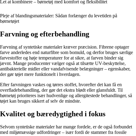
Let at kombinere – børnetøj med komfort og fleksibilitet
Pleje af blandingsmaterialer: Sådan forlænger du levetiden på
børnetøjet
Farvning og efterbehandling
Farvning af syntetiske materialer kræver præcision. Fibrene optager
farve anderledes end naturfibre som bomuld, og derfor bruges særlige
farvestoffer og høje temperaturer for at sikre, at farven binder sig
jævnt. Mange producenter vælger også at tilsætte UV-beskyttelse,
antibakterielle midler eller vandafvisende belægninger – egenskaber,
der gør tøjet mere funktionelt i hverdagen.
Efter farvningen vaskes og tørres stoffet, hvorefter det kan få en
overfladebehandling, der gør det ekstra blødt eller glansfuldt. Til
børnetøj prioriteres især hudvenlige og allergitestede behandlinger, så
tøjet kan bruges sikkert af selv de mindste.
Kvalitet og bæredygtighed i fokus
Selvom syntetiske materialer har mange fordele, er de også forbundet
med miljømæssige udfordringer – især fordi de stammer fra fossile