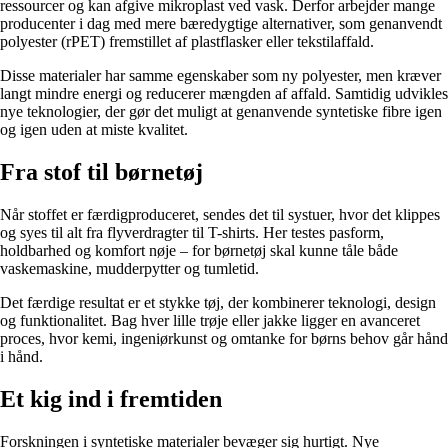
ressourcer og kan afgive mikroplast ved vask. Derfor arbejder mange
producenter i dag med mere bæredygtige alternativer, som genanvendt
polyester (rPET) fremstillet af plastflasker eller tekstilaffald.
Disse materialer har samme egenskaber som ny polyester, men kræver
langt mindre energi og reducerer mængden af affald. Samtidig udvikles
nye teknologier, der gør det muligt at genanvende syntetiske fibre igen
og igen uden at miste kvalitet.
Fra stof til børnetøj
Når stoffet er færdigproduceret, sendes det til systuer, hvor det klippes
og syes til alt fra flyverdragter til T-shirts. Her testes pasform,
holdbarhed og komfort nøje – for børnetøj skal kunne tåle både
vaskemaskine, mudderpytter og tumletid.
Det færdige resultat er et stykke tøj, der kombinerer teknologi, design
og funktionalitet. Bag hver lille trøje eller jakke ligger en avanceret
proces, hvor kemi, ingeniørkunst og omtanke for børns behov går hånd
i hånd.
Et kig ind i fremtiden
Forskningen i syntetiske materialer bevæger sig hurtigt. Nye