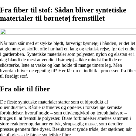
Fra fiber til stof: Sådan bliver syntetiske
materialer til børnetøj fremstillet
Når man står med et stykke blødt, farverigt børnetøj i hånden, er det let
at glemme, at stoffet ofte har haft en lang og teknisk rejse, før det endte
i garderoben. Syntetiske materialer som polyester, nylon og elastan er i
dag blandt de mest anvendte i børnetøj – ikke mindst fordi de er
slidstærke, lette at vaske og kan holde til mange timers leg. Men
hvordan bliver de egentlig til? Her får du et indblik i processen fra fiber
til færdigt stof.
Fra olie til fiber
De fleste syntetiske materialer starter som et biprodukt af
olieindustrien. Råolie raffineres og opdeles i forskellige kemiske
forbindelser, hvoraf nogle – som ethylenglykol og terephthalsyre –
bruges til at fremstille polyester. Disse forbindelser smeltes sammen i
store reaktorer og danner en tyk, sirupsagtig masse, som derefter
presses gennem fine dyser. Resultatet er tynde tråde, der størkner, når
de afkøles – de første syntetiske fibre.