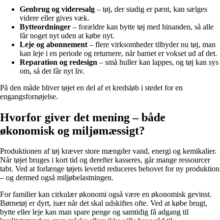
Genbrug og videresalg
– tøj, der stadig er pænt, kan sælges
videre eller gives væk.
Bytteordninger
– forældre kan bytte tøj med hinanden, så alle
får noget nyt uden at købe nyt.
Leje og abonnement
– flere virksomheder tilbyder nu tøj, man
kan leje i en periode og returnere, når barnet er vokset ud af det.
Reparation og redesign
– små huller kan lappes, og tøj kan sys
om, så det får nyt liv.
På den måde bliver tøjet en del af et kredsløb i stedet for en
engangsfornøjelse.
Hvorfor giver det mening – både
økonomisk og miljømæssigt?
Produktionen af tøj kræver store mængder vand, energi og kemikalier.
Når tøjet bruges i kort tid og derefter kasseres, går mange ressourcer
tabt. Ved at forlænge tøjets levetid reduceres behovet for ny produktion
– og dermed også miljøbelastningen.
For familier kan cirkulær økonomi også være en økonomisk gevinst.
Børnetøj er dyrt, især når det skal udskiftes ofte. Ved at købe brugt,
bytte eller leje kan man spare penge og samtidig få adgang til