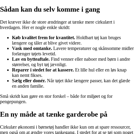
Sådan kan du selv komme i gang
Det kræver ikke de store ændringer at tænke mere cirkulært i
hverdagen. Her er nogle enkle skridt:
Køb kvalitet frem for kvantitet.
Holdbart tøj kan bruges
længere og tåler at blive givet videre.
Vask med omtanke.
Lavere temperaturer og skånsomme midler
forlænger tøjets levetid.
Lav en bytteaftale.
Find venner eller naboer med børn i andre
størrelser, og byt tøj jævnligt.
Reparer i stedet for at kassere.
Et lille hul eller en løs knap
kan nemt fikses.
Sælg eller donér.
Når tøjet ikke længere passer, kan det glæde
en anden familie.
Små skridt kan gøre en stor forskel – både for miljøet og for
pengepungen.
En ny måde at tænke garderobe på
Cirkulær økonomi i børnetøj handler ikke kun om at spare ressourcer,
men også om at ændre vores tankegang. I stedet for at se tøj som noget