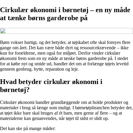
Cirkulær økonomi i børnetøj – en ny måde
at tænke børns garderobe på
Børn vokser hurtigt, og det betyder, at tøjskabet ofte skal fornyes flere
gange om året. Det kan være både dyrt og ressourcekrævende – ikke
kun for forældrene, men også for miljøet. Derfor vinder cirkulær
økonomi frem som en ny måde at tænke børns garderobe på. I stedet
for at købe nyt og smide ud, handler det om at forlænge tøjets levetid
gennem genbrug, bytte, reparation og leje.
Hvad betyder cirkulær økonomi i
børnetøj?
Cirkulær økonomi handler grundlæggende om at holde produkter og
materialer i brug så længe som muligt. I børnetøjsbranchen betyder det,
at tøjet ikke bare skal bruges af ét barn, men gerne af flere – og at
materialerne kan genanvendes, når tøjet til sidst er slidt op.
Det kan ske på mange måder: