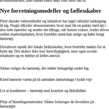
kvalitetsmærker, man måske ellers ikke ville have råd til.
Nye forretningsmodeller og fællesskaber
Flere danske virksomheder og initiativer har taget cirkulær tankegang
til sig. Nogle tilbyder abonnementer, hvor man får en pakke med tøj i
den rette størrelse og sender det tilbage, når barnet vokser. Andre driver
online markedspladser, hvor forældre nemt kan sælge og købe brugt
børnetøj.
Derudover opstår der lokale fællesskaber, hvor forældre mødes for at
bytte tøj. Det skaber ikke kun bæredygtighed, men også sociale
relationer og en følelse af fælles ansvar.
Sådan vælger du børnetøj, der sidder behageligt under leg
Klæd børnene varmt på til udendørs fødselsdage i koldt vejr
Let at kombinere – børnetøj med komfort og fleksibilitet
Pleje af blandingsmaterialer: Sådan forlænger du levetiden på
børnetøjet