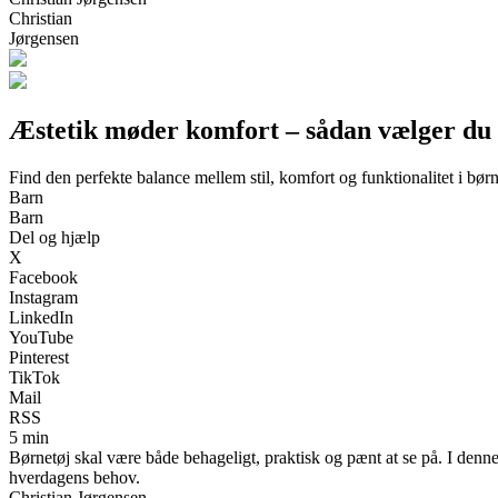
Christian
Jørgensen
Æstetik møder komfort – sådan vælger du de
Find den perfekte balance mellem stil, komfort og funktionalitet i bø
Barn
Barn
Del og hjælp
X
Facebook
Instagram
LinkedIn
YouTube
Pinterest
TikTok
Mail
RSS
5 min
Børnetøj skal være både behageligt, praktisk og pænt at se på. I denne g
hverdagens behov.
Christian Jørgensen