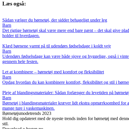
Læs også:
Sådan vælger du børnetøj, der sidder behageligt under leg
Barn
Det rigtige børnetøj skal være mere end bare pænt – det skal give plad
holder til hverdagen.
Klæd børnene varmt på til udendørs fødselsdage i koldt vejr
Barn
Udendørs fødselsdage kan være både sjove og hyggelige, også i vintermå
gennem hele festen.
Let at kombinere – børnetøj med komfort og fleksibilitet
Barn
Opdag hvordan du kan kombinere komfort, fleksibilitet og stil i børnene
Pleje af blandingsmaterialer: Sådan forlænger du levetiden på børnetø
Barn
Børnetøj i blandingsmaterialer kræver lidt ekstra opmærksomhed for at 
mange ture i vaskemaskinen.
Børnetøjsmodetrends 2023
Hold dig opdateret med de nyeste trends inden for børnetøj med denne
stil.
Download e-bogen nu