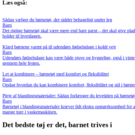
Læs også:
Sådan vælger du børnetøj, der sidder behageligt under leg
Barn
Det rigtige børnetøj skal være mere end bare pænt – det skal give plad
holder til hverdagen.
Klæd børnene varmt på til udendørs fødselsdage i koldt vejr
Barn
Udendørs fødselsdage kan være både sjove og hyggelige, også i vintermå
gennem hele festen.
Let at kombinere – børnetøj med komfort og fleksibilitet
Barn
Opdag hvordan du kan kombinere komfort, fleksibilitet og stil i børnene
Pleje af blandingsmaterialer: Sådan forlænger du levetiden på børnetø
Barn
Børnetøj i blandingsmaterialer kræver lidt ekstra opmærksomhed for at 
mange ture i vaskemaskinen.
Det bedste tøj er det, barnet trives i