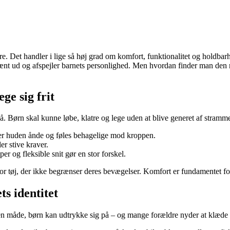
. Det handler i lige så høj grad om komfort, funktionalitet og holdbarh
ænt ud og afspejler barnets personlighed. Men hvordan finder man den re
ge sig frit
 på. Børn skal kunne løbe, klatre og lege uden at blive generet af stramme
er huden ånde og føles behagelige mod kroppen.
er stive kraver.
per og fleksible snit gør en stor forskel.
g for tøj, der ikke begrænser deres bevægelser. Komfort er fundamentet f
ts identitet
 en måde, børn kan udtrykke sig på – og mange forældre nyder at klæde de