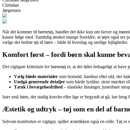
Christian
Jørgensen
Når det kommer til børnetøj, handler det ikke kun om farver og mønstre
kunne følge med. Samtidig ønsker mange forældre, at tøjet også ser p
vælge det bedste tøj til børn – både til hverdag og særlige lejligheder.
Komfort først – fordi børn skal kunne bevæ
Det vigtigste kriterium for børnetøj er, at det føles behageligt at have
Vælg bløde materialer
som bomuld, bambus eller uld, der lad
Undgå generende detaljer
som hårde lynlåse, store mærker ell
Tænk i bevægelsesfrihed
– elastiske linninger, justerbare strop
Især små børn, der stadig kravler eller lige er begyndt at gå, har bru
Æstetik og udtryk – tøj som en del af barne
Selvom komforten er vigtigst, spiller æstetikken også en rolle. Tøj er