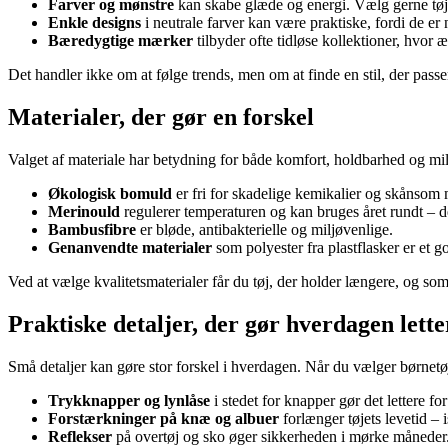
Farver og mønstre
kan skabe glæde og energi. Vælg gerne tøj, d
Enkle designs
i neutrale farver kan være praktiske, fordi de 
Bæredygtige mærker
tilbyder ofte tidløse kollektioner, hvor æ
Det handler ikke om at følge trends, men om at finde en stil, der passer 
Materialer, der gør en forskel
Valget af materiale har betydning for både komfort, holdbarhed og mi
Økologisk bomuld
er fri for skadelige kemikalier og skånsom 
Merinould
regulerer temperaturen og kan bruges året rundt – den
Bambusfibre
er bløde, antibakterielle og miljøvenlige.
Genanvendte materialer
som polyester fra plastflasker er et go
Ved at vælge kvalitetsmaterialer får du tøj, der holder længere, og so
Praktiske detaljer, der gør hverdagen lette
Små detaljer kan gøre stor forskel i hverdagen. Når du vælger børnetøj
Trykknapper og lynlåse
i stedet for knapper gør det lettere fo
Forstærkninger på knæ og albuer
forlænger tøjets levetid – 
Reflekser
på overtøj og sko øger sikkerheden i mørke måneder