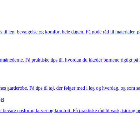
s til leg, bevægelse og komfort hele dagen. Få gode råd til materialer, 
nederne. Få praktiske tips til, hvordan du klæder børnene rigtigt på i 
s garderobe. Få tips til tøj, der følger med i leg og hverdag, og som sam
jet
bevare pasform, farver og komfort. Få praktiske råd til vask, tørring og