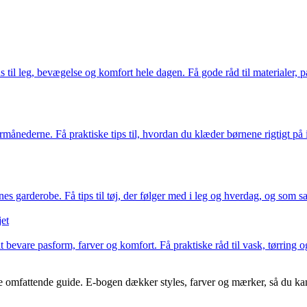
s til leg, bevægelse og komfort hele dagen. Få gode råd til materialer, 
nederne. Få praktiske tips til, hvordan du klæder børnene rigtigt på i 
s garderobe. Få tips til tøj, der følger med i leg og hverdag, og som sam
jet
bevare pasform, farver og komfort. Få praktiske råd til vask, tørring og
 omfattende guide. E-bogen dækker styles, farver og mærker, så du kan