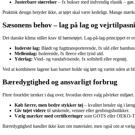
Justerbare størrelser
– fx bukser med indvendig elastik – gør, 
Praktisk design betyder ikke, at tøjet skal være kedeligt. Mange mærk
Sæsonens behov – lag på lag og vejrtilpasn
Det danske klima stiller krav til børnetøjet. Lag-på-lag-princippet er en
Inderste lag:
Blødt og fugttransporterende, fx uld eller bambus
Mellemlag:
Isolerende, fx fleece eller tynd uld.
Yderlag:
Vind- og vandafvisende, fx softshell eller regntøj.
Ved at kombinere lagene kan barnet holde sig tørt og varmt uden at bliv
Bæredygtighed og ansvarligt forbrug
Flere forældre tænker i dag over, hvordan deres valg påvirker miljøet.
Køb færre, men bedre stykker tøj
– kvalitet betaler sig i læn
Giv tøjet videre
til søskende, venner eller genbrugsbutikker.
Vælg mærker med certificeringer
som GOTS eller OEKO-TEX,
Bæredygtighed handler ikke kun om materialer, men også om at vælge tø