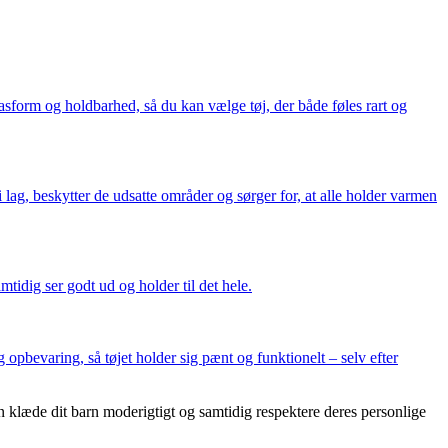
pasform og holdbarhed, så du kan vælge tøj, der både føles rart og
lag, beskytter de udsatte områder og sørger for, at alle holder varmen
tidig ser godt ud og holder til det hele.
 opbevaring, så tøjet holder sig pænt og funktionelt – selv efter
 klæde dit barn moderigtigt og samtidig respektere deres personlige