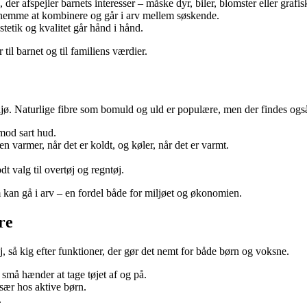
er afspejler barnets interesser – måske dyr, biler, blomster eller grafisk
er nemme at kombinere og går i arv mellem søskende.
stetik og kvalitet går hånd i hånd.
til barnet og til familiens værdier.
ljø. Naturlige fibre som bomuld og uld er populære, men der findes og
mod sart hud.
 varmer, når det er koldt, og køler, når det er varmt.
dt valg til overtøj og regntøj.
m kan gå i arv – en fordel både for miljøet og økonomien.
re
, så kig efter funktioner, der gør det nemt for både børn og voksne.
r små hænder at tage tøjet af og på.
især hos aktive børn.
.