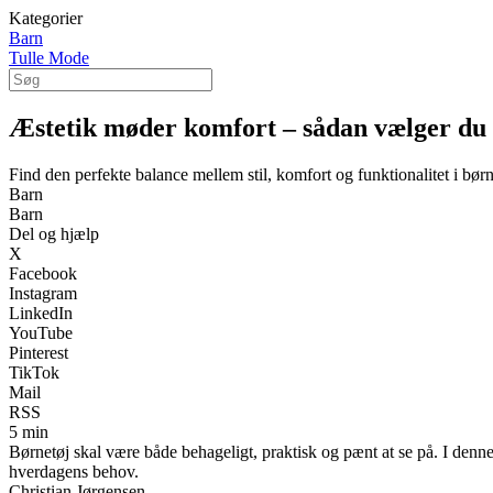
Kategorier
Barn
Tulle Mode
Æstetik møder komfort – sådan vælger du de
Find den perfekte balance mellem stil, komfort og funktionalitet i bø
Barn
Barn
Del og hjælp
X
Facebook
Instagram
LinkedIn
YouTube
Pinterest
TikTok
Mail
RSS
5 min
Børnetøj skal være både behageligt, praktisk og pænt at se på. I denne g
hverdagens behov.
Christian Jørgensen